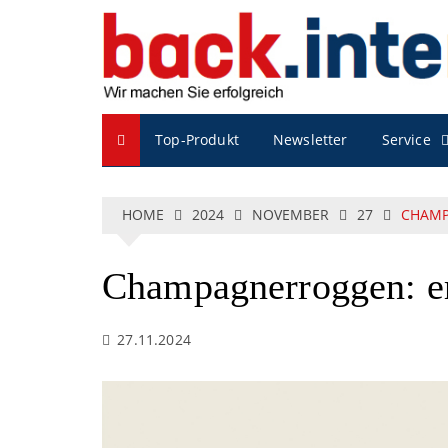
S
k
i
p
t
o
Service
Top-Produkt
Newsletter
c
o
n
t
HOME
2024
NOVEMBER
27
CHAMP
e
n
t
Champagnerroggen: er
27.11.2024