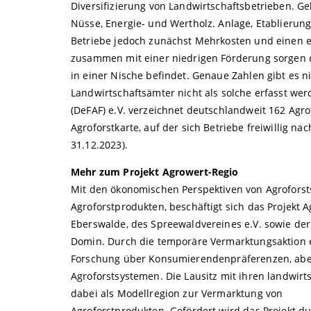
Diversifizierung von Landwirtschaftsbetrieben. Geh
Nüsse, Energie- und Wertholz. Anlage, Etablierung
Betriebe jedoch zunächst Mehrkosten und einen 
zusammen mit einer niedrigen Förderung sorgen da
in einer Nische befindet. Genaue Zahlen gibt es nic
Landwirtschaftsämter nicht als solche erfasst we
(DeFAF) e.V. verzeichnet deutschlandweit 162 Agro
Agroforstkarte, auf der sich Betriebe freiwillig 
31.12.2023).
Mehr zum Projekt Agrowert-Regio
Mit den ökonomischen Perspektiven von Agroforst
Agroforstprodukten, beschäftigt sich das Projekt 
Eberswalde, des Spreewaldvereines e.V. sowie de
Domin. Durch die temporäre Vermarktungsaktion er
Forschung über Konsumierendenpräferenzen, aber
Agroforstsystemen. Die Lausitz mit ihren landwi
dabei als Modellregion zur Vermarktung von
Agroforstprodukten. Gefördert wird das Projekt 