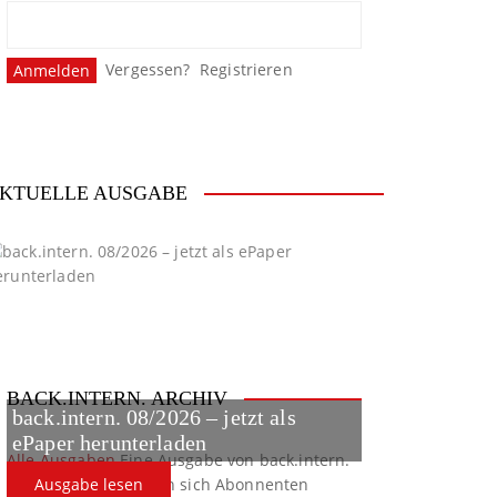
Vergessen?
Registrieren
KTUELLE AUSGABE
BACK.INTERN. ARCHIV
back.intern. 08/2026 – jetzt als
ePaper herunterladen
Alle Ausgaben
Eine Ausgabe von back.intern.
verpasst? Hier können sich Abonnenten
Ausgabe lesen