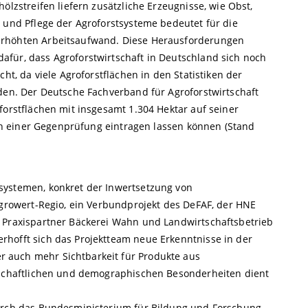
ölzstreifen liefern zusätzliche Erzeugnisse, wie Obst,
 und Pflege der Agroforstsysteme bedeutet für die
erhöhten Arbeitsaufwand. Diese Herausforderungen
für, dass Agroforstwirtschaft in Deutschland sich noch
ht, da viele Agroforstflächen in den Statistiken der
rden. Der Deutsche Fachverband für Agroforstwirtschaft
forstflächen mit insgesamt 1.304 Hektar auf seiner
nach einer Gegenprüfung eintragen lassen können (Stand
systemen, konkret der Inwertsetzung von
Agrowert-Regio, ein Verbundprojekt des DeFAF, der HNE
r Praxispartner Bäckerei Wahn und Landwirtschaftsbetrieb
hofft sich das Projektteam neue Erkenntnisse in der
 auch mehr Sichtbarkeit für Produkte aus
rtschaftlichen und demographischen Besonderheiten dient
durch das Bundesministerium für Bildung und Forschung