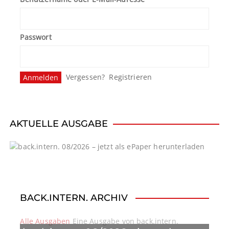
a
g
Passwort
s
n
Vergessen?
Registrieren
a
v
i
AKTUELLE AUSGABE
g
a
t
BACK.INTERN. ARCHIV
i
o
Alle Ausgaben
Eine Ausgabe von back.intern.