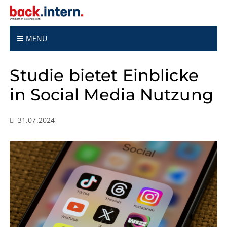
S
k
i
p
MENU
t
o
Studie bietet Einblicke
c
o
in Social Media Nutzung
n
t
e
31.07.2024
n
t