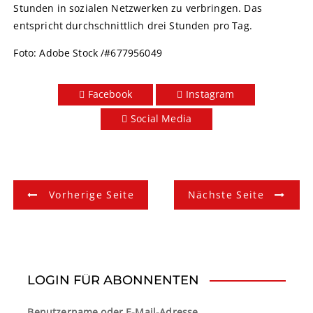
Stunden in sozialen Netzwerken zu verbringen. Das
entspricht durchschnittlich drei Stunden pro Tag.
Foto: Adobe Stock /#677956049
Facebook
Instagram
Social Media
B
Vorherige Seite
Nächste Seite
e
i
t
LOGIN FÜR ABONNENTEN
r
Benutzername oder E-Mail-Adresse