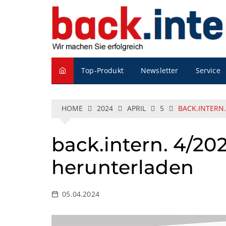
S
k
i
p
t
o
Service
Top-Produkt
Newsletter
c
o
n
t
HOME
2024
APRIL
5
BACK.INTERN.
e
n
back.intern. 4/202
t
herunterladen
05.04.2024