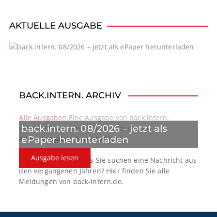
v
i
AKTUELLE AUSGABE
g
a
t
BACK.INTERN. ARCHIV
i
o
Alle Ausgaben
Eine Ausgabe von back.intern.
back.intern. 08/2026 – jetzt als
verpasst? Hier können sich Abonnenten
n
ePaper herunterladen
ältere Ausgaben herunterladen.
Ausgabe lesen
back.intern. Top-News
Sie suchen eine Nachricht aus
den vergangenen Jahren? Hier finden Sie alle
Meldungen von back-intern.de.