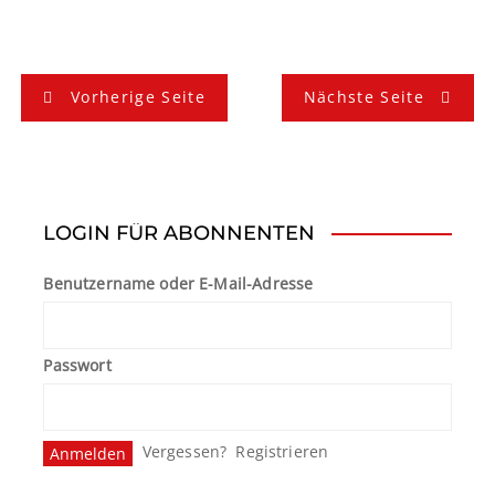
B
Vorherige Seite
Nächste Seite
e
i
t
LOGIN FÜR ABONNENTEN
r
Benutzername oder E-Mail-Adresse
a
g
Passwort
s
n
Vergessen?
Registrieren
a