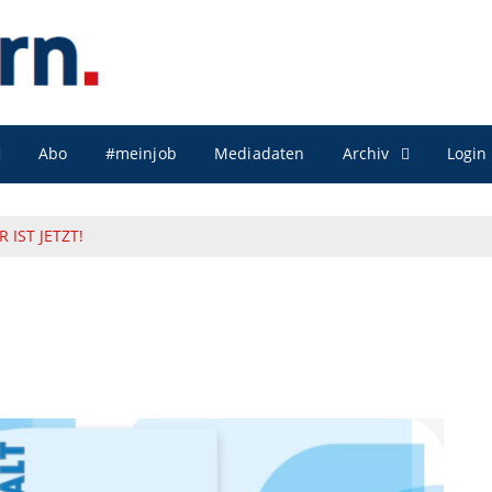
Archiv
Abo
#meinjob
Mediadaten
Login
 IST JETZT!