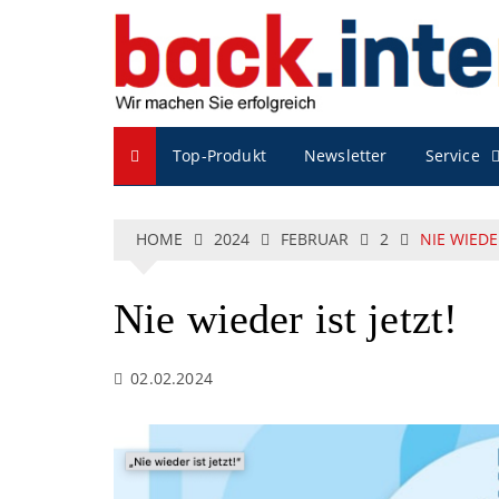
S
k
i
p
t
o
Service
Top-Produkt
Newsletter
c
o
n
t
HOME
2024
FEBRUAR
2
NIE WIEDER
e
n
t
Nie wieder ist jetzt!
02.02.2024