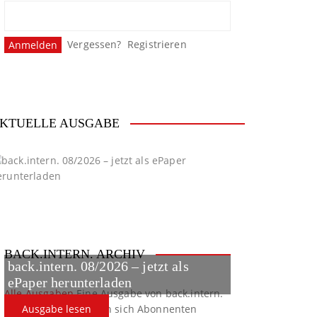
Vergessen?
Registrieren
KTUELLE AUSGABE
BACK.INTERN. ARCHIV
back.intern. 08/2026 – jetzt als
ePaper herunterladen
Alle Ausgaben
Eine Ausgabe von back.intern.
verpasst? Hier können sich Abonnenten
Ausgabe lesen