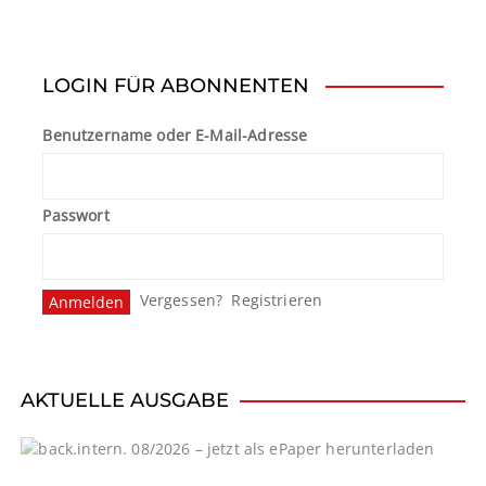
i
t
LOGIN FÜR ABONNENTEN
r
Benutzername oder E-Mail-Adresse
a
g
Passwort
s
n
Vergessen?
Registrieren
a
v
i
AKTUELLE AUSGABE
g
a