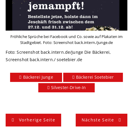
Fröhliche Sprüche bei Facebook und Co. sowie auf Plakaten im
Stadtgebiet. Foto: Screenshot back.intern./junge.de
Foto: Screenshot back.intern.de/Junge Die Bäckerei,
Screenshot back.intern./ soetebier.de
Bäckerei Junge
Bäckerei Soetebier
Silvester-Drive-In
B
Vorherige Seite
Nächste Seite
e