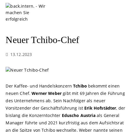
S
k
i
p
t
o
Neuer Tchibo-Chef
c
o
13.12.2023
n
t
e
n
t
Der Kaffee- und Handelskonzern
Tchibo
bekommt einen
neuen Chef.
Werner Weber
gibt mit 69 Jahren die Führung
des Unternehmens ab. Sein Nachfolger als neuer
Vorsitzender der Geschäftsführung ist
Erik Hofstädter
, der
bislang die Konzerntochter
Eduscho Austria
als General
Manager führte und 2021 kurzfristig aus dem Aufsichtsrat
an die Spitze von Tchibo wechselte. Weber nannte seinen