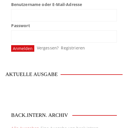
Benutzername oder E-Mail-Adresse
a
g
Passwort
s
n
Vergessen?
Registrieren
a
v
i
AKTUELLE AUSGABE
g
a
t
BACK.INTERN. ARCHIV
i