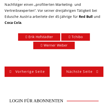
Nachfolger einen „profilierten Marketing- und
Vertreibsexperten“. Vor seiner dreijährigen Tätigkeit bei
Edusche Austria arbeitete der 45-Jährige für
Red Bull
und
Coca Cola
.
Erik Hofstädter
Tchibo
Werner Weber
B
Vorherige Seite
Nächste Seite
e
i
t
LOGIN FÜR ABONNENTEN
r