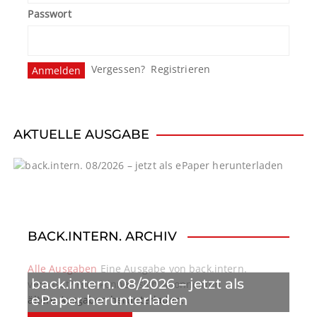
g
Passwort
s
n
Vergessen?
Registrieren
a
v
i
AKTUELLE AUSGABE
g
a
t
BACK.INTERN. ARCHIV
i
o
Alle Ausgaben
Eine Ausgabe von back.intern.
back.intern. 08/2026 – jetzt als
verpasst? Hier können sich Abonnenten
n
ePaper herunterladen
ältere Ausgaben herunterladen.