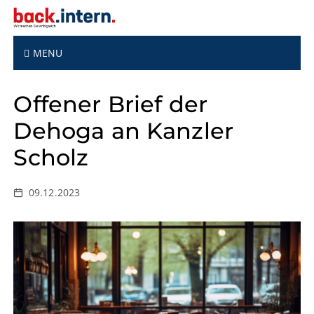
S
k
i
p
MENU
t
o
Offener Brief der
c
o
Dehoga an Kanzler
n
t
Scholz
e
n
t
09.12.2023