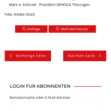
Mark A. Kühnelt Präsident DEHOGA Thüringen
Foto: Adobe Stock
Dehoga
Mehrwertsteuer
B
Vorherige Seite
Nächste Seite
e
i
t
LOGIN FÜR ABONNENTEN
r
Benutzername oder E-Mail-Adresse
a