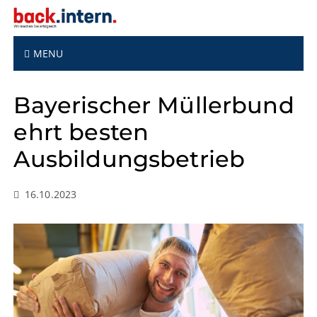
S
k
i
p
MENU
t
o
Bayerischer Müllerbund
c
o
ehrt besten
n
t
Ausbildungsbetrieb
e
n
t
16.10.2023