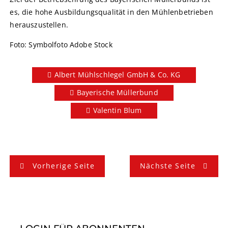
es, die hohe Ausbildungsqualität in den Mühlenbetrieben
herauszustellen.
Foto: Symbolfoto Adobe Stock
Albert Mühlschlegel GmbH & Co. KG
Bayerische Müllerbund
Valentin Blum
B
Vorherige Seite
Nächste Seite
e
i
t