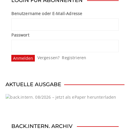
LOGIN FÜR ABONNENTEN
r
Benutzername oder E-Mail-Adresse
a
g
Passwort
s
n
Vergessen?
Registrieren
a
v
i
AKTUELLE AUSGABE
g
a
t
BACK.INTERN. ARCHIV
i