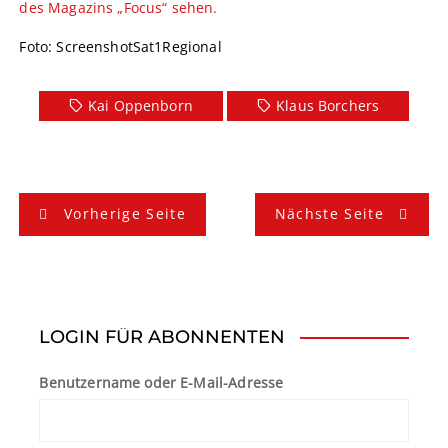
des Magazins „Focus“ sehen.
Foto: ScreenshotSat1Regional
Kai Oppenborn
Klaus Borchers
B
Vorherige Seite
Nächste Seite
e
i
t
LOGIN FÜR ABONNENTEN
r
Benutzername oder E-Mail-Adresse
a
g