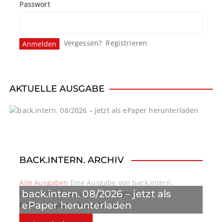
Passwort
s
n
Vergessen?
Registrieren
a
v
i
AKTUELLE AUSGABE
g
a
t
BACK.INTERN. ARCHIV
i
o
Alle Ausgaben
Eine Ausgabe von back.intern.
back.intern. 08/2026 – jetzt als
verpasst? Hier können sich Abonnenten
n
ePaper herunterladen
ältere Ausgaben herunterladen.