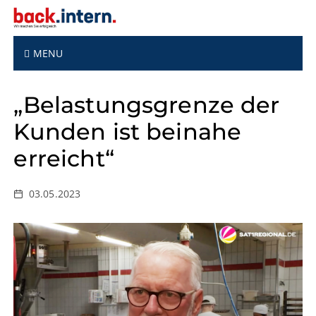
S
k
i
p
MENU
t
o
„Belastungsgrenze der
c
o
Kunden ist beinahe
n
t
erreicht“
e
n
t
03.05.2023