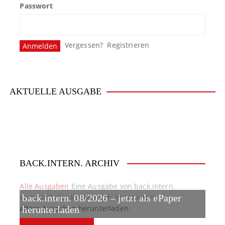
Passwort
s
n
Vergessen?
Registrieren
a
v
i
AKTUELLE AUSGABE
g
a
t
BACK.INTERN. ARCHIV
i
o
Alle Ausgaben
Eine Ausgabe von back.intern.
verpasst? Hier können sich Abonnenten
back.intern. 08/2026 – jetzt als ePaper
n
ältere Ausgaben herunterladen.
herunterladen