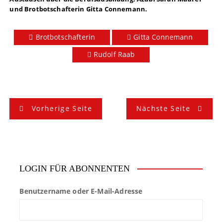
und Brotbotschafterin Gitta Connemann.
Brotbotschafterin
Gitta Connemann
Rudolf Raab
B
Vorherige Seite
Nächste Seite
e
i
t
LOGIN FÜR ABONNENTEN
r
Benutzername oder E-Mail-Adresse
a
g