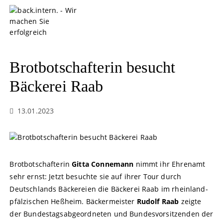
S
k
i
p
t
o
Brotbotschafterin besucht
c
o
Bäckerei Raab
n
t
13.01.2023
e
n
t
Brotbotschafterin
Gitta Connemann
nimmt ihr Ehrenamt
sehr ernst: Jetzt besuchte sie auf ihrer Tour durch
Deutschlands Bäckereien die Bäckerei Raab im rheinland-
pfälzischen Heßheim. Bäckermeister
Rudolf Raab
zeigte
der Bundestagsabgeordneten und Bundesvorsitzenden der