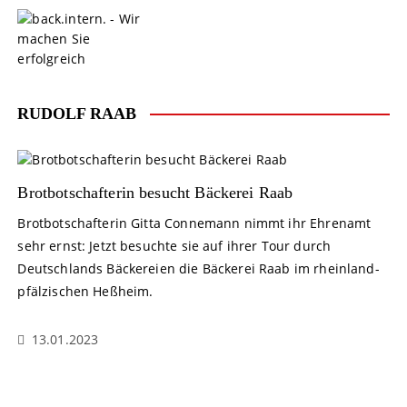
S
k
i
p
t
o
RUDOLF RAAB
c
o
n
t
Brotbotschafterin besucht Bäckerei Raab
e
Brotbotschafterin Gitta Connemann nimmt ihr Ehrenamt
n
sehr ernst: Jetzt besuchte sie auf ihrer Tour durch
t
Deutschlands Bäckereien die Bäckerei Raab im rheinland-
pfälzischen Heßheim.
13.01.2023