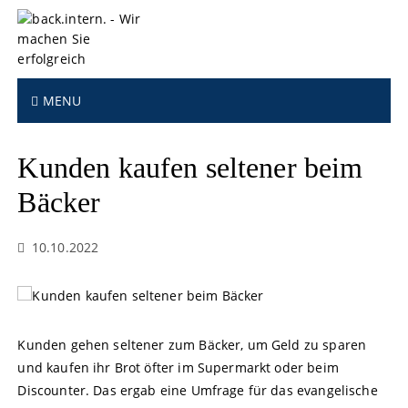
S
k
i
p
t
MENU
o
c
o
Kunden kaufen seltener beim
n
t
Bäcker
e
n
10.10.2022
t
Kunden gehen seltener zum Bäcker, um Geld zu sparen
und kaufen ihr Brot öfter im Supermarkt oder beim
Discounter. Das ergab eine Umfrage für das evangelische