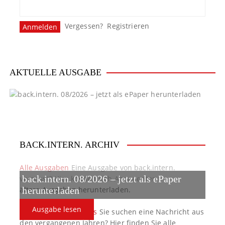
n
Vergessen?
Registrieren
a
v
i
AKTUELLE AUSGABE
g
a
t
BACK.INTERN. ARCHIV
i
o
Alle Ausgaben
Eine Ausgabe von back.intern.
back.intern. 08/2026 – jetzt als ePaper
verpasst? Hier können sich Abonnenten
n
ältere Ausgaben herunterladen.
herunterladen
Ausgabe lesen
back.intern. Top-News
Sie suchen eine Nachricht aus
den vergangenen Jahren? Hier finden Sie alle