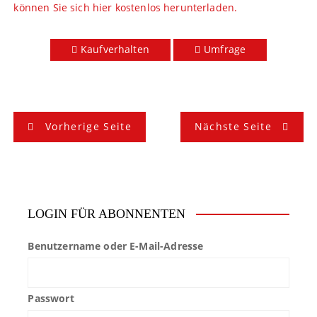
können Sie sich hier kostenlos herunterladen.
Kaufverhalten
Umfrage
B
Vorherige Seite
Nächste Seite
e
i
t
LOGIN FÜR ABONNENTEN
r
Benutzername oder E-Mail-Adresse
a
g
Passwort
s