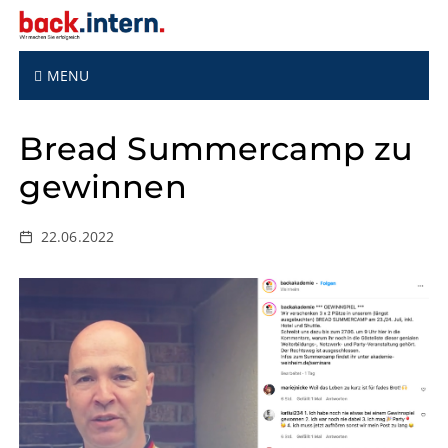
S
k
i
p
MENU
t
o
Bread Summercamp zu
c
o
gewinnen
n
t
e
22.06.2022
n
t