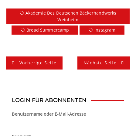
Akademie Des Deutschen Bäckerhandwerks
Weinheim
Bread Summercamp
Instagram
B
Vorherige Seite
Nächste Seite
e
i
t
LOGIN FÜR ABONNENTEN
r
Benutzername oder E-Mail-Adresse
a
g