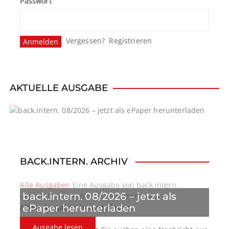
Passwort
s
n
Vergessen?
Registrieren
a
v
i
AKTUELLE AUSGABE
g
a
t
BACK.INTERN. ARCHIV
i
o
Alle Ausgaben
Eine Ausgabe von back.intern.
back.intern. 08/2026 – jetzt als
verpasst? Hier können sich Abonnenten
n
ePaper herunterladen
ältere Ausgaben herunterladen.
Ausgabe lesen