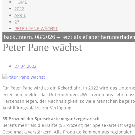
HOME
2022
APRIL
27
PETER PANE WÄCHST
back.intern. 08/2026 – jetzt als ePaper herunterlade
Peter Pane wächst
27.04.2022
Für Peter Pane wird es ein Rekordjahr. In 2022 wird das Unte
erreichen, meldet das Unternehmen. „Wir freuen uns sehr, das
Herzensanliegen, der Nachhaltigkeit, so viele Menschen begeiste
Ausbildungsplätze zur Verfügung.
55 Prozent der Speisekarte vegan/vegetarisch
Bereits mehr als die Hälfte (55 Prozent) der Speisekarte ist ve
Geschmacksverstärkern. Alle Produkte kommen aus regionalen, ze