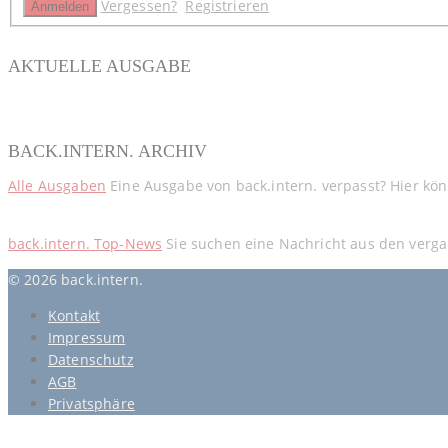
Vergessen?
Registrieren
AKTUELLE AUSGABE
BACK.INTERN. ARCHIV
Alle Ausgaben
Eine Ausgabe von back.intern. verpasst? Hier kö
back.intern. Top-News
Sie suchen eine Nachricht aus den verga
© 2026 back.intern.
Kontakt
Impressum
Datenschutz
AGB
Privatsphäre