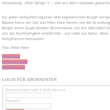
Verpackung. „Peter Bringt´s“ – vom aus dem Lockdown geborene
Für jeden verkauften veganen oder vegetarischen Burger vers
Bäume hinzu, ein Ziel, das Peter Pane bereits seit der Gründung
Burger einen Quadratmeter Blumenwiese, um das Überleben der 
uns der Nachhaltigkeit verpflichtet – aus Liebe zur Natur. De
Nutzpflanzen bestäuben.“
Foto: Peter Pane
Peter Pane
Beitragsnavigation
Vorherige Seite
Nächste Seite
LOGIN FÜR ABONNENTEN
Benutzername oder E-Mail-Adresse
Passwort