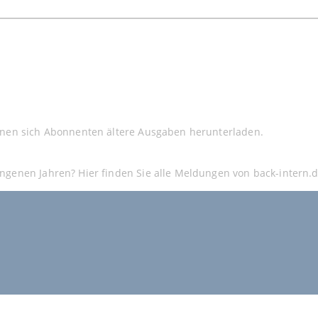
nnen sich Abonnenten ältere Ausgaben herunterladen.
ngenen Jahren? Hier finden Sie alle Meldungen von back-intern.d