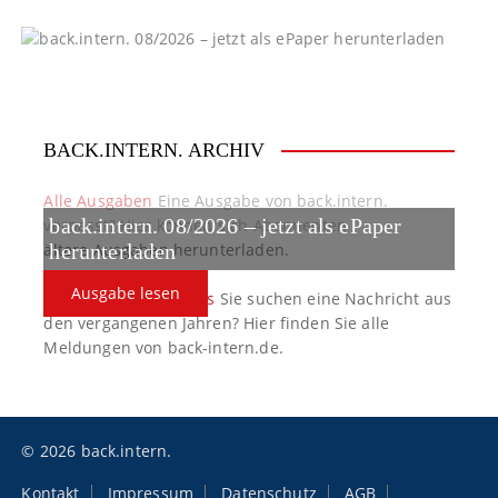
g
a
t
BACK.INTERN. ARCHIV
i
o
Alle Ausgaben
Eine Ausgabe von back.intern.
back.intern. 08/2026 – jetzt als ePaper
verpasst? Hier können sich Abonnenten
n
ältere Ausgaben herunterladen.
herunterladen
Ausgabe lesen
back.intern. Top-News
Sie suchen eine Nachricht aus
den vergangenen Jahren? Hier finden Sie alle
Meldungen von back-intern.de.
© 2026 back.intern.
Kontakt
Impressum
Datenschutz
AGB