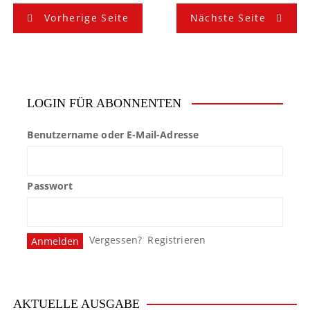
B
Vorherige Seite
Nächste Seite
e
i
t
LOGIN FÜR ABONNENTEN
r
Benutzername oder E-Mail-Adresse
a
g
Passwort
s
n
Vergessen?
Registrieren
a
v
i
AKTUELLE AUSGABE