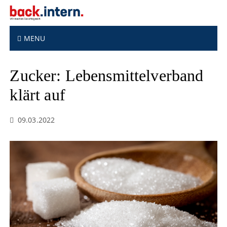
S
k
i
p
MENU
t
o
Zucker: Lebensmittelverband
c
o
klärt auf
n
t
e
09.03.2022
n
t