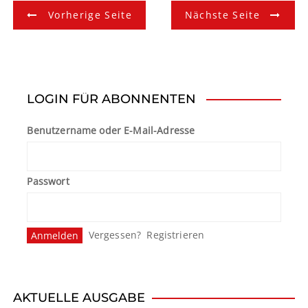
B
Vorherige Seite
Nächste Seite
e
i
t
LOGIN FÜR ABONNENTEN
r
Benutzername oder E-Mail-Adresse
a
g
Passwort
s
n
Vergessen?
Registrieren
a
v
i
AKTUELLE AUSGABE