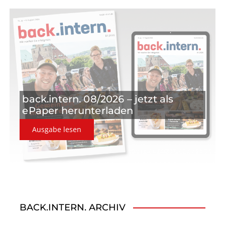
g
a
t
i
o
back.intern. 08/2026 – jetzt als
n
ePaper herunterladen
Ausgabe lesen
BACK.INTERN. ARCHIV