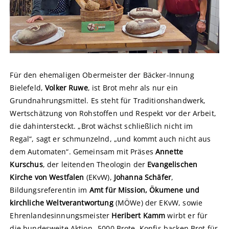
Für den ehemaligen Obermeister der Bäcker-Innung
Bielefeld,
Volker Ruwe
, ist Brot mehr als nur ein
Grundnahrungsmittel. Es steht für Traditionshandwerk,
Wertschätzung von Rohstoffen und Respekt vor der Arbeit,
die dahintersteckt. „Brot wächst schließlich nicht im
Regal“, sagt er schmunzelnd, „und kommt auch nicht aus
dem Automaten“. Gemeinsam mit Präses
Annette
Kurschus
, der leitenden Theologin der
Evangelischen
Kirche von Westfalen
(EKvW),
Johanna Schäfer
,
Bildungsreferentin im
Amt für Mission, Ökumene und
kirchliche Weltverantwortung
(MÖWe) der EKvW, sowie
Ehrenlandesinnungsmeister
Heribert Kamm
wirbt er für
die bundesweite Aktion „5000 Brote. Konfis backen Brot für