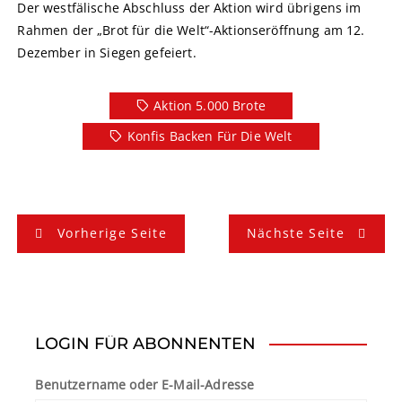
Der westfälische Abschluss der Aktion wird übrigens im
Rahmen der „Brot für die Welt“-Aktionseröffnung am 12.
Dezember in Siegen gefeiert.
Aktion 5.000 Brote
Konfis Backen Für Die Welt
B
Vorherige Seite
Nächste Seite
e
i
t
LOGIN FÜR ABONNENTEN
r
Benutzername oder E-Mail-Adresse
a