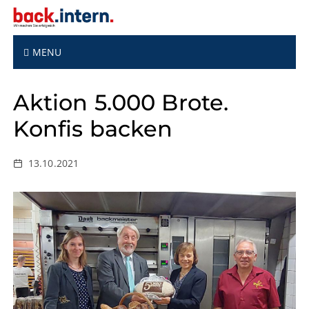
S
k
i
p
MENU
t
o
Aktion 5.000 Brote.
c
o
Konfis backen
n
t
e
13.10.2021
n
t