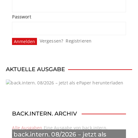
g
Passwort
s
n
Vergessen?
Registrieren
a
v
i
AKTUELLE AUSGABE
g
a
t
BACK.INTERN. ARCHIV
i
o
Alle Ausgaben
Eine Ausgabe von back.intern.
back.intern. 08/2026 – jetzt als
verpasst? Hier können sich Abonnenten