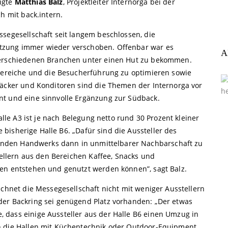
igte
Matthias Balz
, Projektleiter Internorga bei der
h mit back.intern.
ssegesellschaft seit langem beschlossen, die
tzung immer wieder verschoben. Offenbar war es
A
 verschiedenen Branchen unter einen Hut zu bekommen.
sbereiche und die Besucherführung zu optimieren sowie
Bäcker und Konditoren sind die Themen der Internorga vor
nt und eine sinnvolle Ergänzung zur Südback.
alle A3 ist je nach Belegung netto rund 30 Prozent kleiner
e bisherige Halle B6. „Dafür sind die Aussteller des
nden Handwerks dann in unmittelbarer Nachbarschaft zu
ellern aus den Bereichen Kaffee, Snacks und
en entstehen und genutzt werden können”, sagt Balz.
echnet die Messegesellschaft nicht mit weniger Ausstellern
der Backring sei genügend Platz vorhanden: „Der etwas
 dass einige Aussteller aus der Halle B6 einen Umzug in
n die Hallen mit Küchentechnik oder Outdoor-Equipment.