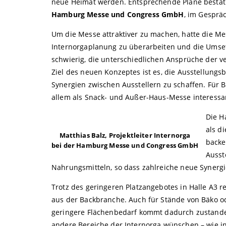
neue Heimat werden. Entsprechende Pläne bestät
Hamburg Messe und Congress GmbH
, im Gespräc
Um die Messe attraktiver zu machen, hatte die Me
Internorgaplanung zu überarbeiten und die Umse
schwierig, die unterschiedlichen Ansprüche der
Ziel des neuen Konzeptes ist es, die Ausstellung
Synergien zwischen Ausstellern zu schaffen. Für 
allem als Snack- und Außer-Haus-Messe interessa
Die H
als di
Matthias Balz, Projektleiter Internorga
backe
bei der Hamburg Messe und Congress GmbH
Ausst
Nahrungsmitteln, so dass zahlreiche neue Synergi
Trotz des geringeren Platzangebotes in Halle A3 r
aus der Backbranche. Auch für Stände von Bäko o
geringere Flächenbedarf kommt dadurch zustande,
andere Bereiche der Internorga wünschen – wie i