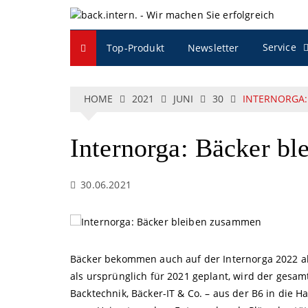
S
k
i
Service
Top-Produkt
Newsletter
p
t
o
c
HOME
2021
JUNI
30
INTERNORGA:
o
n
Internorga: Bäcker b
t
e
n
30.06.2021
t
Bäcker bekommen auch auf der Internorga 2022 al
als ursprünglich für 2021 geplant, wird der gesa
Backtechnik, Bäcker-IT & Co. – aus der B6 in die 