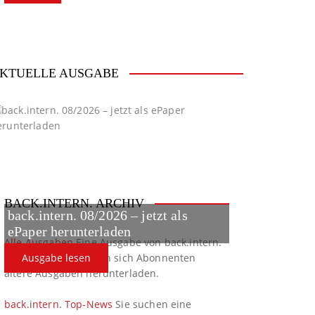
KTUELLE AUSGABE
BACK.INTERN. ARCHIV
back.intern. 08/2026 – jetzt als
ePaper herunterladen
Alle Ausgaben
Eine Ausgabe von back.intern.
verpasst? Hier können sich Abonnenten
Ausgabe lesen
ältere Ausgaben herunterladen.
back.intern. Top-News
Sie suchen eine