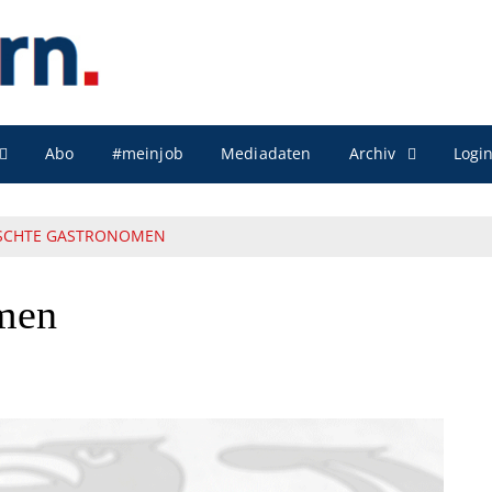
Archiv
Abo
#meinjob
Mediadaten
Logi
SCHTE GASTRONOMEN
omen