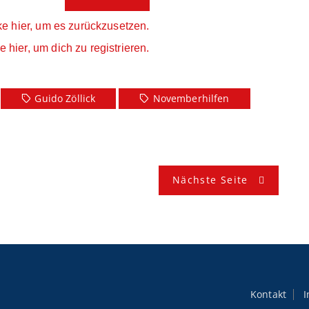
ke hier, um es zurückzusetzen.
e hier, um dich zu registrieren.
Guido Zöllick
Novemberhilfen
Nächste Seite
Kontakt