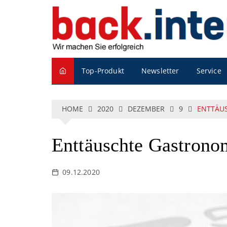
S
k
i
p
t
o
Service
Top-Produkt
Newsletter
c
o
n
t
HOME
2020
DEZEMBER
9
ENTTÄU
e
n
t
Enttäuschte Gastron
09.12.2020