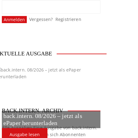
Vergessen?
Registrieren
KTUELLE AUSGABE
BACK.INTERN. ARCHIV
back.intern. 08/2026 – jetzt als
ePaper herunterladen
Alle Ausgaben
Eine Ausgabe von back.intern.
verpasst? Hier können sich Abonnenten
Ausgabe lesen