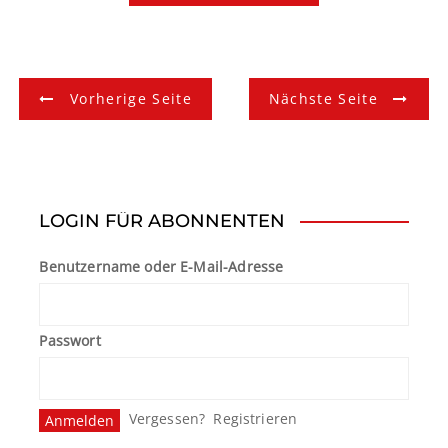
B
Vorherige Seite
Nächste Seite
e
i
t
LOGIN FÜR ABONNENTEN
r
Benutzername oder E-Mail-Adresse
a
g
Passwort
s
n
Vergessen?
Registrieren
a