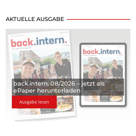
v
i
AKTUELLE AUSGABE
g
a
t
i
o
back.intern. 08/2026 – jetzt als
n
ePaper herunterladen
Ausgabe lesen