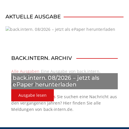
v
i
AKTUELLE AUSGABE
g
a
t
BACK.INTERN. ARCHIV
i
o
Alle Ausgaben
Eine Ausgabe von back.intern.
back.intern. 08/2026 – jetzt als
verpasst? Hier können sich Abonnenten
n
ePaper herunterladen
ältere Ausgaben herunterladen.
Ausgabe lesen
back.intern. Top-News
Sie suchen eine Nachricht aus
den vergangenen Jahren? Hier finden Sie alle
Meldungen von back-intern.de.