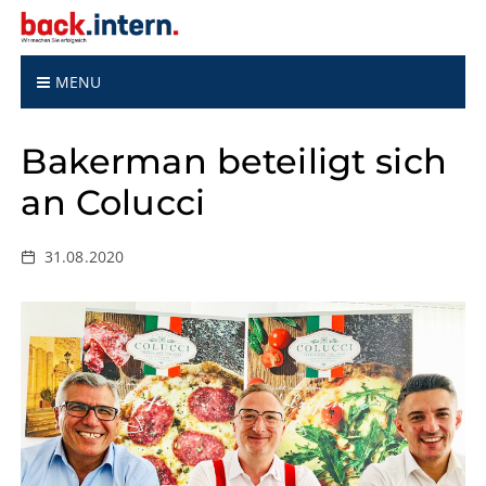
S
k
i
p
MENU
t
o
Bakerman beteiligt sich
c
o
an Colucci
n
t
e
31.08.2020
n
t