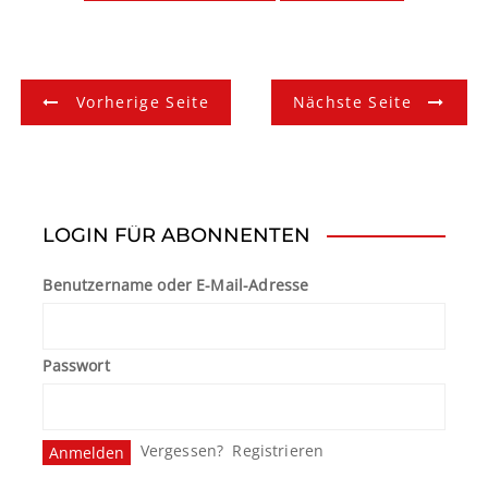
B
Vorherige Seite
Nächste Seite
e
i
t
LOGIN FÜR ABONNENTEN
r
Benutzername oder E-Mail-Adresse
a
g
Passwort
s
n
Vergessen?
Registrieren
a