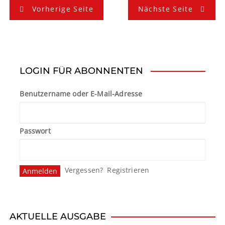
B
Vorherige Seite
Nächste Seite
e
i
t
LOGIN FÜR ABONNENTEN
r
Benutzername oder E-Mail-Adresse
a
g
Passwort
s
n
Vergessen?
Registrieren
a
v
i
AKTUELLE AUSGABE