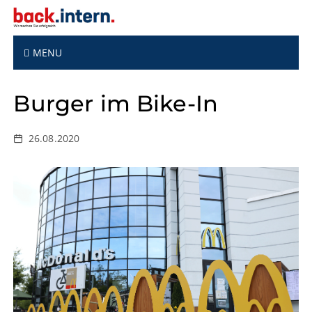
S
k
i
p
MENU
t
o
Burger im Bike-In
c
o
n
26.08.2020
t
e
n
t