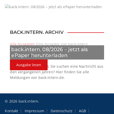
g
a
t
BACK.INTERN. ARCHIV
i
o
Alle Ausgaben
Eine Ausgabe von back.intern.
back.intern. 08/2026 – jetzt als
verpasst? Hier können sich Abonnenten
n
ePaper herunterladen
ältere Ausgaben herunterladen.
Ausgabe lesen
back.intern. Top-News
Sie suchen eine Nachricht aus
den vergangenen Jahren? Hier finden Sie alle
Meldungen von back-intern.de.
© 2026 back.intern.
Kontakt
Impressum
Datenschutz
AGB