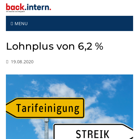
S
k
i
p
MENU
t
o
Lohnplus von 6,2 %
c
o
n
19.08.2020
t
e
n
t