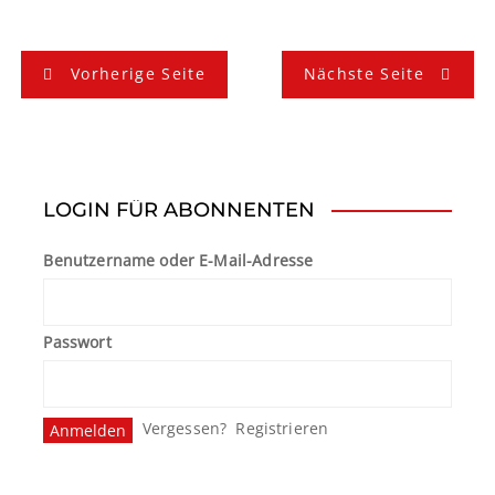
B
Vorherige Seite
Nächste Seite
e
i
t
LOGIN FÜR ABONNENTEN
r
Benutzername oder E-Mail-Adresse
a
g
Passwort
s
n
Vergessen?
Registrieren
a
v