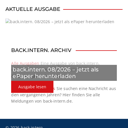
i
AKTUELLE AUSGABE
g
a
t
BACK.INTERN. ARCHIV
i
o
Alle Ausgaben
Eine Ausgabe von back.intern.
back.intern. 08/2026 – jetzt als
verpasst? Hier können sich Abonnenten
n
ePaper herunterladen
ältere Ausgaben herunterladen.
Ausgabe lesen
back.intern. Top-News
Sie suchen eine Nachricht aus
den vergangenen Jahren? Hier finden Sie alle
Meldungen von back-intern.de.
© 2026 back.intern.