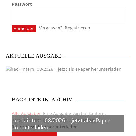
Passwort
Vergessen?
Registrieren
AKTUELLE AUSGABE
BACK.INTERN. ARCHIV
Alle Ausgaben
Eine Ausgabe von back.intern.
back.intern. 08/2026 – jetzt als ePaper
verpasst? Hier können sich Abonnenten
ältere Ausgaben herunterladen.
herunterladen