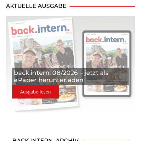
i
AKTUELLE AUSGABE
g
a
t
i
o
back.intern. 08/2026 – jetzt als
n
ePaper herunterladen
Ausgabe lesen
BACK.INTERN. ARCHIV