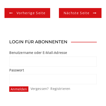
B
Vorherige Seite
Nächste Seite
e
i
t
LOGIN FÜR ABONNENTEN
r
Benutzername oder E-Mail-Adresse
a
g
Passwort
s
n
Vergessen?
Registrieren
a
v