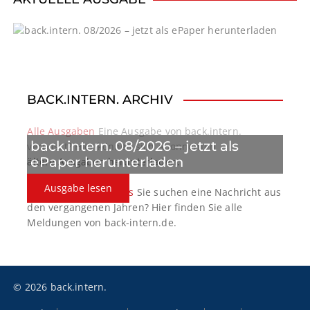
i
g
a
t
BACK.INTERN. ARCHIV
i
o
Alle Ausgaben
Eine Ausgabe von back.intern.
back.intern. 08/2026 – jetzt als
verpasst? Hier können sich Abonnenten
n
ePaper herunterladen
ältere Ausgaben herunterladen.
Ausgabe lesen
back.intern. Top-News
Sie suchen eine Nachricht aus
den vergangenen Jahren? Hier finden Sie alle
Meldungen von back-intern.de.
© 2026 back.intern.