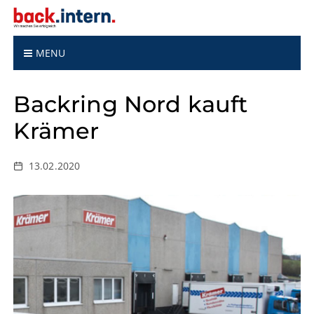
S
k
i
p
MENU
t
o
Backring Nord kauft
c
o
Krämer
n
t
e
13.02.2020
n
t