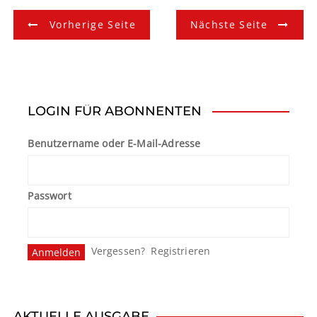
B
Vorherige Seite
Nächste Seite
e
i
t
LOGIN FÜR ABONNENTEN
r
Benutzername oder E-Mail-Adresse
a
g
Passwort
s
n
Vergessen?
Registrieren
a
v
AKTUELLE AUSGABE