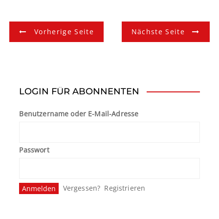
B
Vorherige Seite
Nächste Seite
e
i
t
LOGIN FÜR ABONNENTEN
r
Benutzername oder E-Mail-Adresse
a
g
Passwort
s
n
Vergessen?
Registrieren
a
v