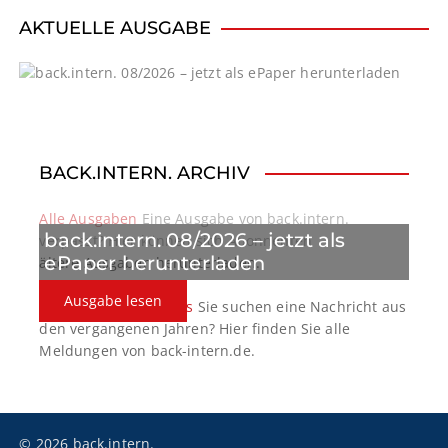
i
AKTUELLE AUSGABE
g
a
t
BACK.INTERN. ARCHIV
i
o
Alle Ausgaben
Eine Ausgabe von back.intern.
back.intern. 08/2026 – jetzt als
verpasst? Hier können sich Abonnenten
n
ePaper herunterladen
ältere Ausgaben herunterladen.
Ausgabe lesen
back.intern. Top-News
Sie suchen eine Nachricht aus
den vergangenen Jahren? Hier finden Sie alle
Meldungen von back-intern.de.
© 2026 back.intern.