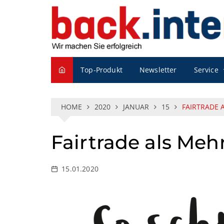
S
k
i
p
t
o
Top-Produkt
Newsletter
Service
c
o
n
t
HOME
2020
JANUAR
15
FAIRTRADE 
e
n
Fairtrade als Me
t
15.01.2020