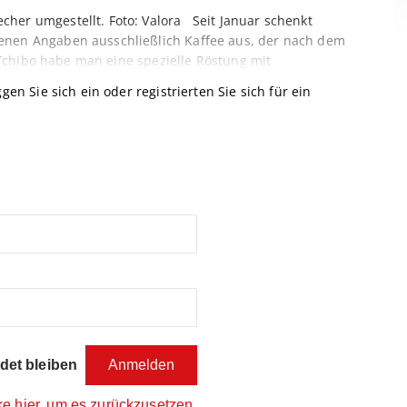
her umgestellt. Foto: Valora Seit Januar schenkt
enen Angaben ausschließlich Kaffee aus, der nach dem
t Tchibo habe man eine spezielle Röstung mit
gen Sie sich ein oder registrierten Sie sich für ein
et bleiben
ke hier, um es zurückzusetzen.