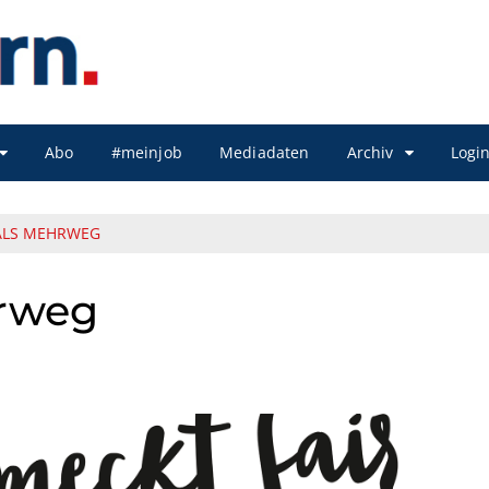
Abo
#meinjob
Mediadaten
Archiv
Logi
ALS MEHRWEG
hrweg