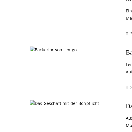
Ei
Me
Bä
Le
Au
Da
Aus
Mo