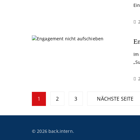
Ei
En
Im 
„S
S
1
2
3
NÄCHSTE SEITE
e
i
t
© 2026 back.intern.