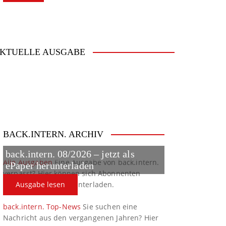
KTUELLE AUSGABE
BACK.INTERN. ARCHIV
back.intern. 08/2026 – jetzt als
Alle Ausgaben
Eine Ausgabe von back.intern.
ePaper herunterladen
verpasst? Hier können sich Abonnenten
ältere Ausgaben herunterladen.
Ausgabe lesen
back.intern. Top-News
Sie suchen eine
Nachricht aus den vergangenen Jahren? Hier