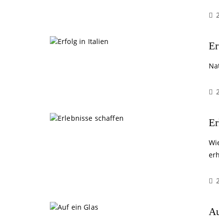
Er
Na
Er
Wi
er
Au