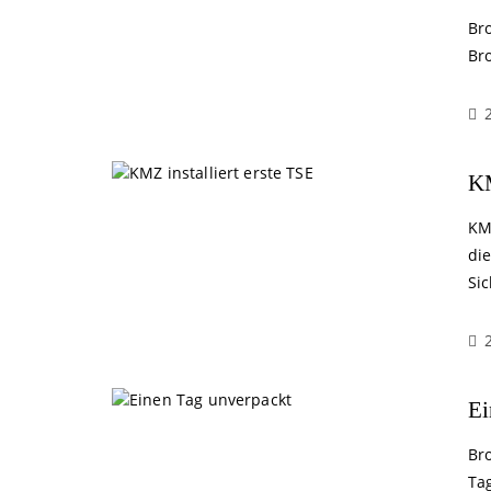
Br
Br
KM
KM
die
Sic
Ei
Br
Ta