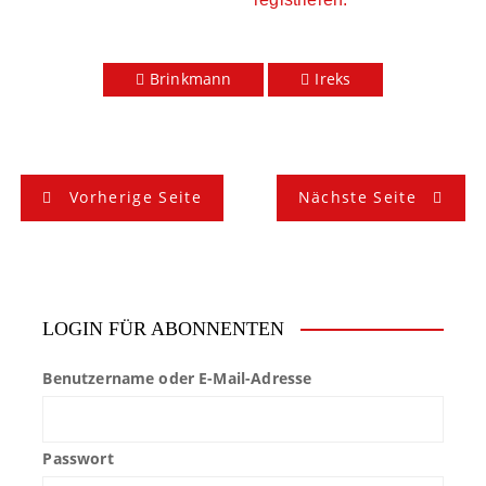
Brinkmann
Ireks
B
Vorherige Seite
Nächste Seite
e
i
t
LOGIN FÜR ABONNENTEN
r
Benutzername oder E-Mail-Adresse
a
g
Passwort
s