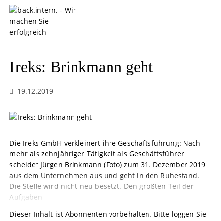
S
k
i
p
t
o
Ireks: Brinkmann geht
c
o
19.12.2019
n
t
e
n
t
Die Ireks GmbH verkleinert ihre Geschäftsführung: Nach
mehr als zehnjähriger Tätigkeit als Geschäftsführer
scheidet Jürgen Brinkmann (Foto) zum 31. Dezember 2019
aus dem Unternehmen aus und geht in den Ruhestand.
Die Stelle wird nicht neu besetzt. Den größten Teil der
Aufgaben
Dieser Inhalt ist Abonnenten vorbehalten. Bitte loggen Sie