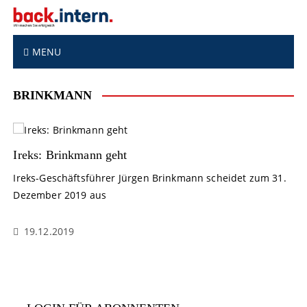
S
k
i
p
MENU
t
o
BRINKMANN
c
o
n
t
Ireks: Brinkmann geht
e
n
Ireks-Geschäftsführer Jürgen Brinkmann scheidet zum 31.
t
Dezember 2019 aus
19.12.2019