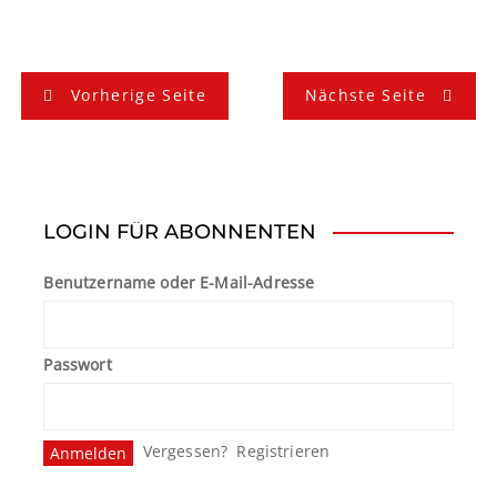
B
Vorherige Seite
Nächste Seite
e
i
t
LOGIN FÜR ABONNENTEN
r
Benutzername oder E-Mail-Adresse
a
g
Passwort
s
n
Vergessen?
Registrieren
a