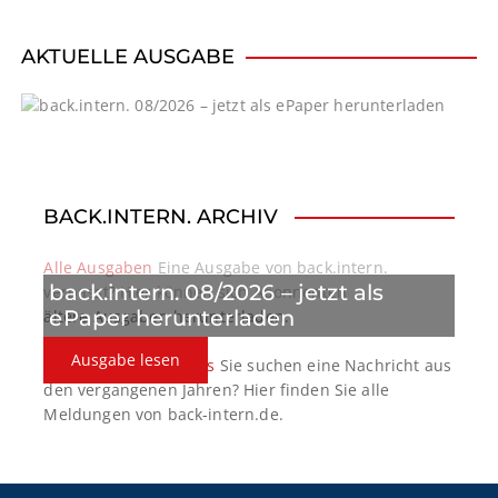
v
i
AKTUELLE AUSGABE
g
a
t
BACK.INTERN. ARCHIV
i
o
Alle Ausgaben
Eine Ausgabe von back.intern.
back.intern. 08/2026 – jetzt als
verpasst? Hier können sich Abonnenten
n
ePaper herunterladen
ältere Ausgaben herunterladen.
Ausgabe lesen
back.intern. Top-News
Sie suchen eine Nachricht aus
den vergangenen Jahren? Hier finden Sie alle
Meldungen von back-intern.de.