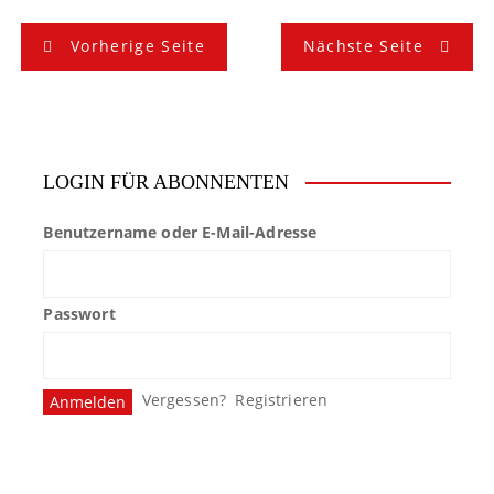
B
Vorherige Seite
Nächste Seite
e
i
t
LOGIN FÜR ABONNENTEN
r
Benutzername oder E-Mail-Adresse
a
g
Passwort
s
n
Vergessen?
Registrieren
a
v