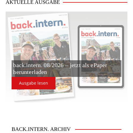
i
AKTUELLE AUSGABE
g
a
t
i
o
back.intern. 08/2026 – jetzt als ePaper
n
herunterladen
Ausgabe lesen
BACK.INTERN. ARCHIV