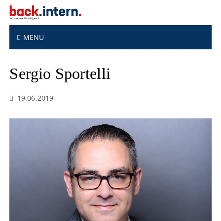
S
k
i
p
MENU
t
o
Sergio Sportelli
c
o
n
19.06.2019
t
e
n
t