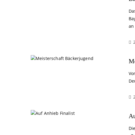
Da
Bay
an
Me
Vo
De
Au
Die