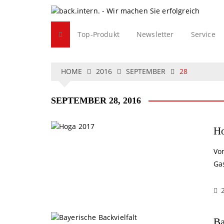
S
k
i
Top-Produkt
Newsletter
Service
p
t
o
c
HOME
2016
SEPTEMBER
28
o
n
SEPTEMBER 28, 2016
t
e
n
H
t
Vom
Ga
Ba