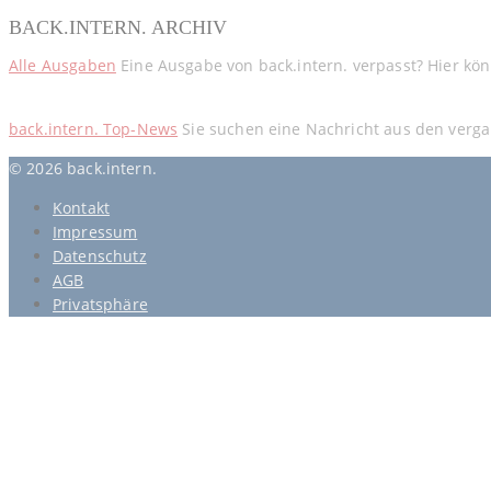
BACK.INTERN. ARCHIV
Alle Ausgaben
Eine Ausgabe von back.intern. verpasst? Hier kö
back.intern. Top-News
Sie suchen eine Nachricht aus den verga
© 2026 back.intern.
Kontakt
Impressum
Datenschutz
AGB
Privatsphäre