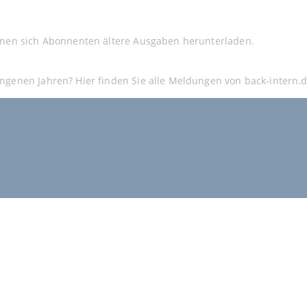
nnen sich Abonnenten ältere Ausgaben herunterladen.
ngenen Jahren? Hier finden Sie alle Meldungen von back-intern.d