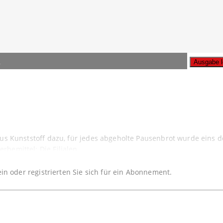
n
A
s Kunststoff dazu, für jedes abgeholte Pausenbrot wurde eins der
bemittel: Die Filialen
ein oder registrierten Sie sich für ein Abonnement.