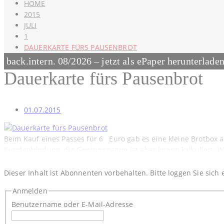
HOME
2015
JULI
1
DAUERKARTE FÜRS PAUSENBROT
back.intern. 08/2026 – jetzt als ePaper herunterlade
Dauerkarte fürs Pausenbrot
01.07.2015
Beim Kauf eines Passes für 6 Euro gab es eine kleine Brotbox au
Kundenbindung, die Gewinnspanne ist eher knapp kalkuliert. Wer
Dieser Inhalt ist Abonnenten vorbehalten. Bitte loggen Sie sich 
Anmelden
Benutzername oder E-Mail-Adresse