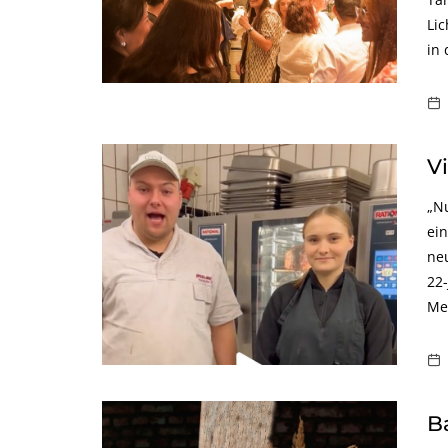
Lic
in 
V
„N
ei
ne
22
Med
B