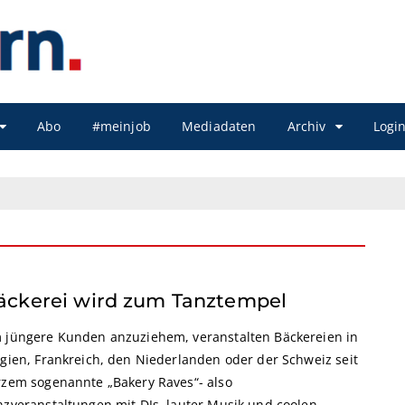
Abo
#meinjob
Mediadaten
Archiv
Logi
äckerei wird zum Tanztempel
 jüngere Kunden anzuziehem, veranstalten Bäckereien in
lgien, Frankreich, den Niederlanden oder der Schweiz seit
rzem sogenannte „Bakery Raves“- also
nzveranstaltungen mit DJs, lauter Musik und coolen