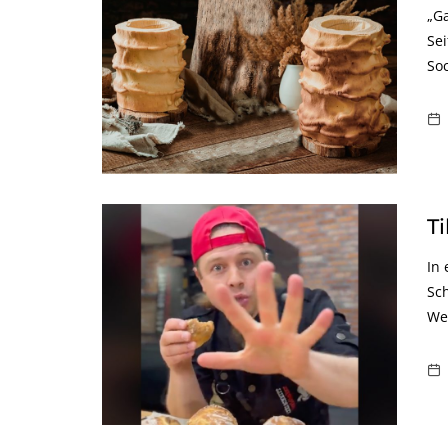
„Ga
Se
So
T
In
Sch
We