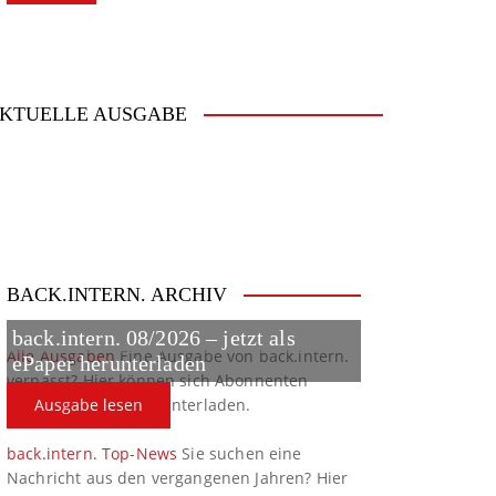
KTUELLE AUSGABE
BACK.INTERN. ARCHIV
back.intern. 08/2026 – jetzt als
Alle Ausgaben
Eine Ausgabe von back.intern.
ePaper herunterladen
verpasst? Hier können sich Abonnenten
ältere Ausgaben herunterladen.
Ausgabe lesen
back.intern. Top-News
Sie suchen eine
Nachricht aus den vergangenen Jahren? Hier