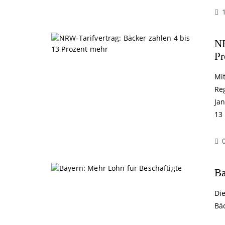
NR
Pr
Mi
Re
Ja
13
Ba
Di
Bä