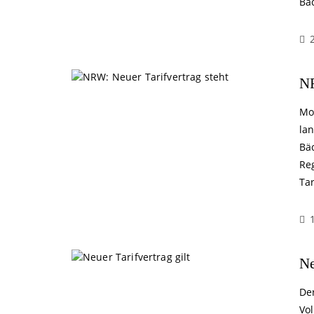
Bä
NR
Mo
la
Bä
Re
Ta
Ne
De
Vo