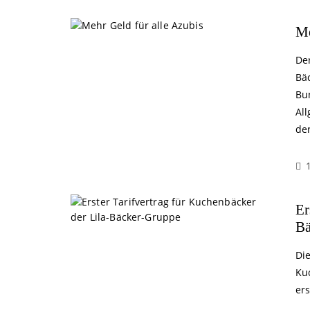
Me
De
Bä
Bu
Al
de
Er
Bä
Di
Ku
er