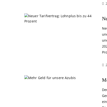
Ne
Ne
un
un
20
Pr
Me
De
Ge
ei