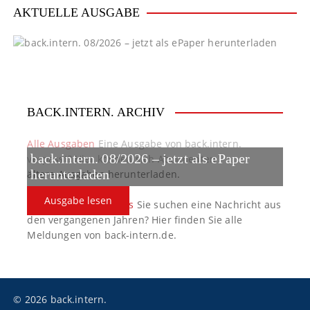
AKTUELLE AUSGABE
BACK.INTERN. ARCHIV
Alle Ausgaben
Eine Ausgabe von back.intern.
back.intern. 08/2026 – jetzt als ePaper
verpasst? Hier können sich Abonnenten
ältere Ausgaben herunterladen.
herunterladen
Ausgabe lesen
back.intern. Top-News
Sie suchen eine Nachricht aus
den vergangenen Jahren? Hier finden Sie alle
Meldungen von back-intern.de.
© 2026 back.intern.