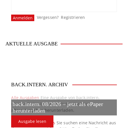
Vergessen?
Registrieren
AKTUELLE AUSGABE
BACK.INTERN. ARCHIV
Alle Ausgaben
Eine Ausgabe von back.intern.
verpasst? Hier können sich Abonnenten
back.intern. 08/2026 – jetzt als ePaper
ältere Ausgaben herunterladen.
herunterladen
Ausgabe lesen
back.intern. Top-News
Sie suchen eine Nachricht aus