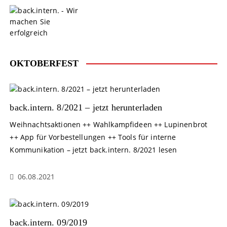
S
k
i
p
t
o
OKTOBERFEST
c
o
n
t
back.intern. 8/2021 – jetzt herunterladen
e
Weihnachtsaktionen ++ Wahlkampfideen ++ Lupinenbrot
n
++ App für Vorbestellungen ++ Tools für interne
t
Kommunikation – jetzt back.intern. 8/2021 lesen
06.08.2021
back.intern. 09/2019