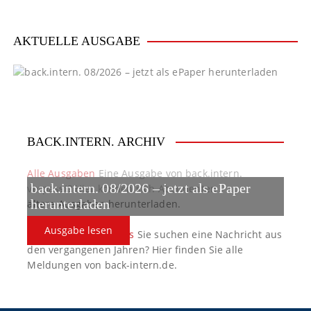
AKTUELLE AUSGABE
BACK.INTERN. ARCHIV
Alle Ausgaben
Eine Ausgabe von back.intern.
back.intern. 08/2026 – jetzt als ePaper
verpasst? Hier können sich Abonnenten
ältere Ausgaben herunterladen.
herunterladen
Ausgabe lesen
back.intern. Top-News
Sie suchen eine Nachricht aus
den vergangenen Jahren? Hier finden Sie alle
Meldungen von back-intern.de.