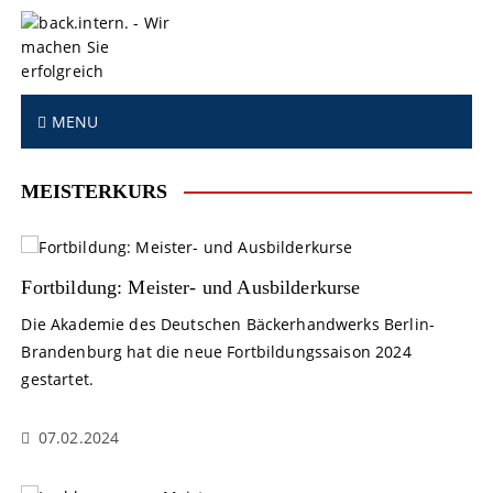
S
k
i
p
t
MENU
o
c
o
MEISTERKURS
n
t
e
n
Fortbildung: Meister- und Ausbilderkurse
t
Die Akademie des Deutschen Bäckerhandwerks Berlin-
Brandenburg hat die neue Fortbildungssaison 2024
gestartet.
07.02.2024