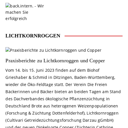
S
k
i
p
t
o
LICHTKORNROGGEN
c
o
n
t
Praxisberichte zu Lichtkornroggen und Copper
e
Vom 14. bis 15. Juni 2023 finden auf dem Biohof
n
Grieshaber & Schmid in Ditzingen, Baden-Württemberg,
t
wieder die Öko-Feldtage statt. Der Verein Die Freien
Bäckerinnen und Bäcker bieten an beiden Tagen am Stand
des Dachverbandes ökologische Pflanzenzüchtung in
Deutschland Brote aus heterogenen Weizenpopulationen
(Forschung & Züchtung Dottenfelderhof), Lichtkornroggen
(Cultivari Getreidezüchtungsforschung Darzau gGmbH)
und der neuen Dinkelsorte Copper (Züchterin Cathrine