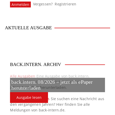
Vergessen?
Registrieren
AKTUELLE AUSGABE
BACK.INTERN. ARCHIV
Alle Ausgaben
Eine Ausgabe von back.intern.
verpasst? Hier können sich Abonnenten
back.intern. 08/2026 – jetzt als ePaper
ältere Ausgaben herunterladen.
herunterladen
Ausgabe lesen
back.intern. Top-News
Sie suchen eine Nachricht aus
den vergangenen Jahren? Hier finden Sie alle
Meldungen von back-intern.de.