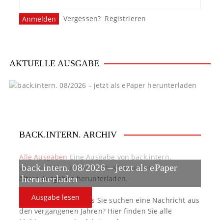
Vergessen?
Registrieren
AKTUELLE AUSGABE
BACK.INTERN. ARCHIV
Alle Ausgaben
Eine Ausgabe von back.intern.
back.intern. 08/2026 – jetzt als ePaper
verpasst? Hier können sich Abonnenten
ältere Ausgaben herunterladen.
herunterladen
Ausgabe lesen
back.intern. Top-News
Sie suchen eine Nachricht aus
den vergangenen Jahren? Hier finden Sie alle