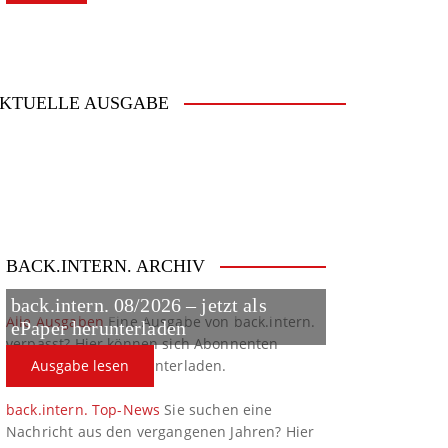
KTUELLE AUSGABE
BACK.INTERN. ARCHIV
back.intern. 08/2026 – jetzt als
Alle Ausgaben
Eine Ausgabe von back.intern.
ePaper herunterladen
verpasst? Hier können sich Abonnenten
ältere Ausgaben herunterladen.
Ausgabe lesen
back.intern. Top-News
Sie suchen eine
Nachricht aus den vergangenen Jahren? Hier