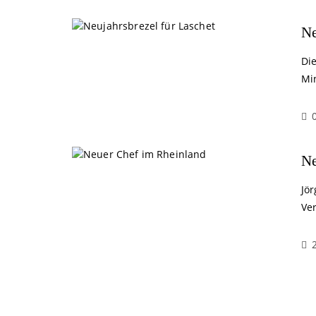
Ne
Di
Mi
Ne
Jö
Ve