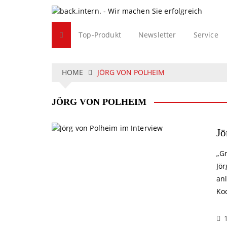
S
k
i
Top-Produkt
Newsletter
Service
p
t
o
c
HOME
JÖRG VON POLHEIM
o
n
JÖRG VON POLHEIM
t
e
n
Jö
t
„G
Jö
an
Koo