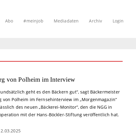
Abo
#meinjob
Mediadaten
Archiv
Login
rg von Polheim im Interview
rundsätzlich geht es den Bäckern gut“, sagt Bäckermeister
rg von Polheim im Fernsehinterview im „Morgenmagazin“
lässlich des neuen „Bäckerei-Monitor“, den die NGG in
peration mit der Hans-Böckler-Stiftung veröffentlich hat.
12.03.2025