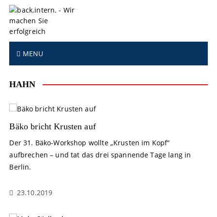
S
k
i
p
t
MENU
o
c
o
HAHN
n
t
e
n
Bäko bricht Krusten auf
t
Der 31. Bäko-Workshop wollte „Krusten im Kopf“
aufbrechen – und tat das drei spannende Tage lang in
Berlin.
23.10.2019