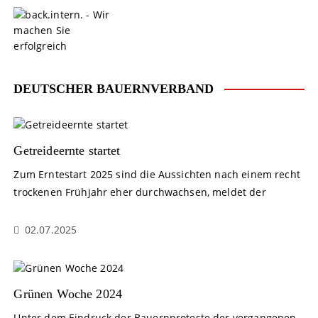
S
k
i
p
t
o
DEUTSCHER BAUERNVERBAND
c
o
n
t
Getreideernte startet
e
Zum Erntestart 2025 sind die Aussichten nach einem recht
n
trockenen Frühjahr eher durchwachsen, meldet der
t
02.07.2025
Grünen Woche 2024
Unter dem Eindruck der Bauernproteste der vergangenen