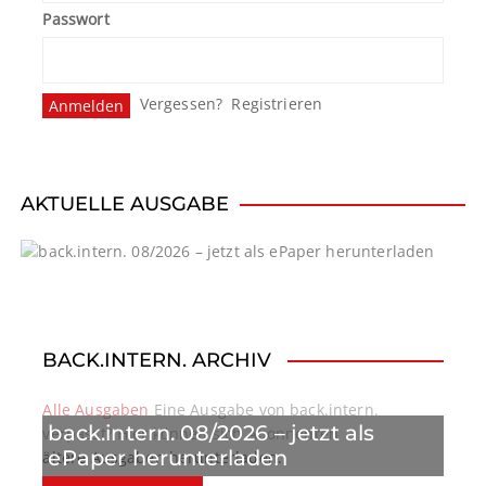
Passwort
m
m
e
Vergessen?
Registrieren
r
i
AKTUELLE AUSGABE
e
r
u
n
BACK.INTERN. ARCHIV
g
Alle Ausgaben
Eine Ausgabe von back.intern.
back.intern. 08/2026 – jetzt als
d
verpasst? Hier können sich Abonnenten
ePaper herunterladen
ältere Ausgaben herunterladen.
e