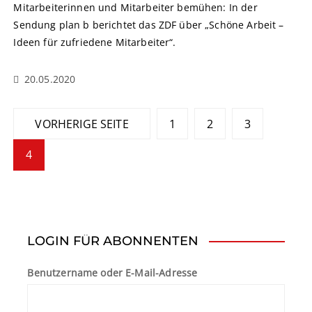
Mitarbeiterinnen und Mitarbeiter bemühen: In der
Sendung plan b berichtet das ZDF über „Schöne Arbeit –
Ideen für zufriedene Mitarbeiter“.
20.05.2020
S
VORHERIGE SEITE
1
2
3
e
4
i
t
e
LOGIN FÜR ABONNENTEN
n
n
Benutzername oder E-Mail-Adresse
u