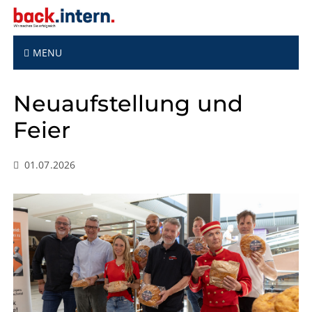
S
k
i
p
MENU
t
o
Neuaufstellung und
c
o
Feier
n
t
e
01.07.2026
n
t