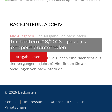
a
t
BACK.INTERN. ARCHIV
i
o
Alle Ausgaben
Eine Ausgabe von back.intern.
back.intern. 08/2026 – jetzt als
verpasst? Hier können sich Abonnenten
n
ePaper herunterladen
ältere Ausgaben herunterladen.
Ausgabe lesen
back.intern. Top-News
Sie suchen eine Nachricht aus
den vergangenen Jahren? Hier finden Sie alle
Meldungen von back-intern.de.
© 2026 back.intern.
Kontakt
Impressum
Datenschutz
AGB
Privatsphäre