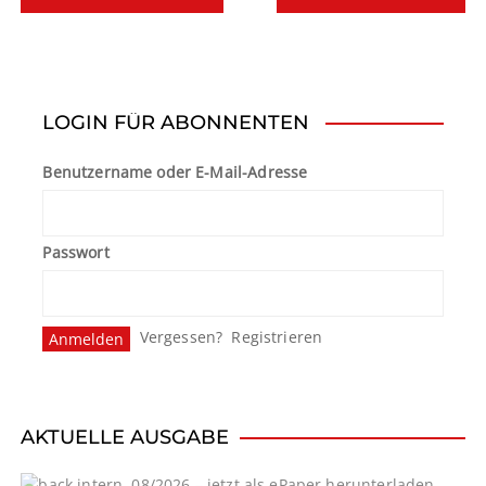
e
i
t
LOGIN FÜR ABONNENTEN
r
Benutzername oder E-Mail-Adresse
a
g
Passwort
s
n
Vergessen?
Registrieren
a
v
i
AKTUELLE AUSGABE
g