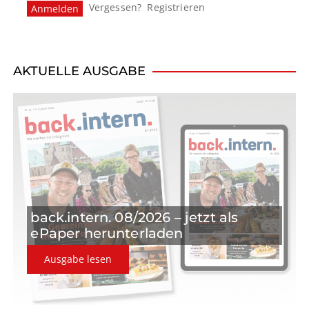
Vergessen?
Registrieren
a
v
i
AKTUELLE AUSGABE
g
a
t
i
o
back.intern. 08/2026 – jetzt als
n
ePaper herunterladen
Ausgabe lesen