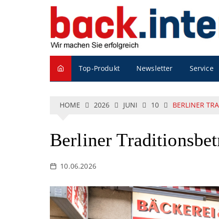
S
k
i
p
t
o
Service
Top-Produkt
Newsletter
c
o
n
t
HOME
2026
JUNI
10
BERLINER TRA
e
n
t
Berliner Traditionsbet
10.06.2026