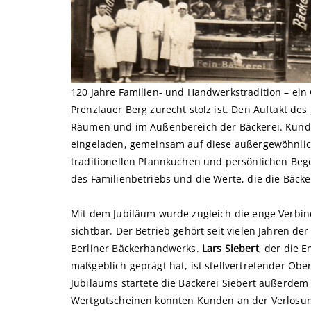
120 Jahre Familien- und Handwerkstradition – ein 
Prenzlauer Berg zurecht stolz ist. Den Auftakt des
Räumen und im Außenbereich der Bäckerei. Kunde
eingeladen, gemeinsam auf diese außergewöhnlic
traditionellen Pfannkuchen und persönlichen Bege
des Familienbetriebs und die Werte, die die Bäcke
Mit dem Jubiläum wurde zugleich die enge Verbind
sichtbar. Der Betrieb gehört seit vielen Jahren de
Berliner Bäckerhandwerks.
Lars Siebert
, der die 
maßgeblich geprägt hat, ist stellvertretender Obe
Jubiläums startete die Bäckerei Siebert außerde
Wertgutscheinen konnten Kunden an der Verlosun