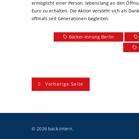
ermöglicht einer Person, lebenslang an den Öffn
Euro zu erhalten. Die Aktion versteht sich als D
oftmals seit Generationen begleiten.
Bäcker-Innung Berlin
B
Vorherige Seite
e
i
t
r
© 2026 back.intern.