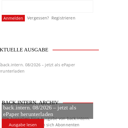
Vergessen?
Registrieren
KTUELLE AUSGABE
BACK.INTERN. ARCHIV
back.intern. 08/2026 – jetzt als
ePaper herunterladen
Alle Ausgaben
Eine Ausgabe von back.intern.
verpasst? Hier können sich Abonnenten
Ausgabe lesen